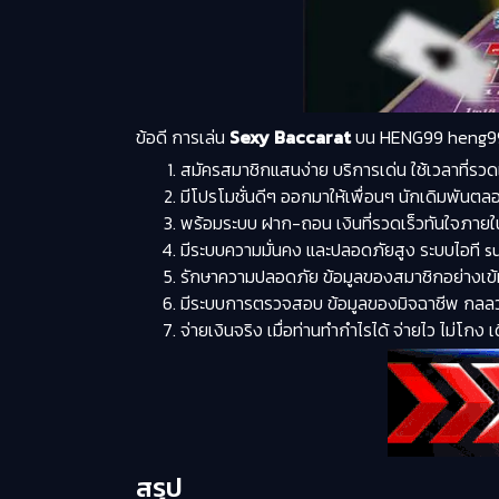
ข้อดี การเล่น
Sexy Baccarat
บน HENG99 heng9
สมัครสมาชิกแสนง่าย บริการเด่น ใช้เวลาที่รวด
มีโปรโมชั่นดีๆ ออกมาให้เพื่อนๆ นักเดิมพันตลอ
พร้อมระบบ ฝาก-ถอน เงินที่รวดเร็วทันใจภายใน 1
มีระบบความมั่นคง และปลอดภัยสูง ระบบไอที s
รักษาความปลอดภัย ข้อมูลของสมาชิกอย่างเข้ม
มีระบบการตรวจสอบ ข้อมูลของมิจฉาชีพ กลลว
จ่ายเงินจริง เมื่อท่านทำกำไรได้ จ่ายไว ไม่โกง
สรุป