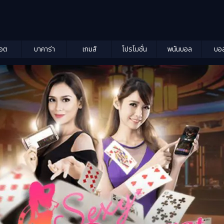
็อต
บาคาร่า
เกมส์
โปรโมชั่น
พนันบอล
บอ