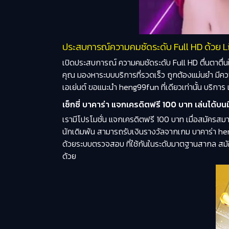
ประสบการณ์ความคมชัดระดับ Full HD ด้วย Liv
เปิดประสบการณ์ ความคมชัดระดับ Full HD ตื่นตาตื่นใ
คุณ มองหาระบบบริการที่รวดเร็ว ถูกต้องแม่นยำ มีควา
เอเย่นต์ ขอแนะนำ heng99fun ที่เดียวเท่านั้น บริการ
เซ็กซี่ บาคาร่า แจกเครดิตฟรี 100 บาท เล่นได้บน
เรามีโปรโมชั่น แจกเครดิตฟรี 100 บาท เมื่อสมัครสม
นักเดิมพัน สามารถรับเงินรางวัลจากเกม บาคาร่า h
ด้วยระบบตรวจสอบ ที่ใช้กันในระดับมาตฐานสากล สมัคร
ด้วย