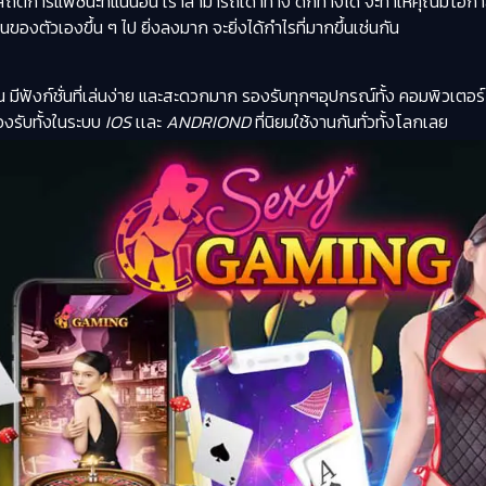
่มีสถิติการแพ้ชนะที่แน่นอน เราสามารถเดาทาง ดักทางได้ จะทำให้คุณมีโอกาสสู
องตัวเองขึ้น ๆ ไป ยิ่งลงมาก จะยิ่งได้กำไรที่มากขึ้นเช่นกัน
ัน มีฟังก์ชั่นที่เล่นง่าย และสะดวกมาก รองรับทุกๆอุปกรณ์ทั้ง คอมพิวเตอร์
งรับทั้งในระบบ
IOS
เเละ
ANDRIOND
ที่นิยมใช้งานกันทั่วทั้งโลกเลย