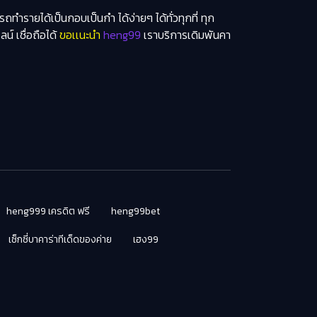
ถทำรายได้เป็นกอบเป็นกำ ได้ง่ายๆ ได้ทั่วทุกที่ ทุก
์ เชื่อถือได้
ขอเเนะนำ
heng99
เราบริการเดิมพันคา
heng999 เครดิต ฟรี
heng99bet
เซ็กซี่บาคาร่าทีเด็ดของค่าย
เฮง99