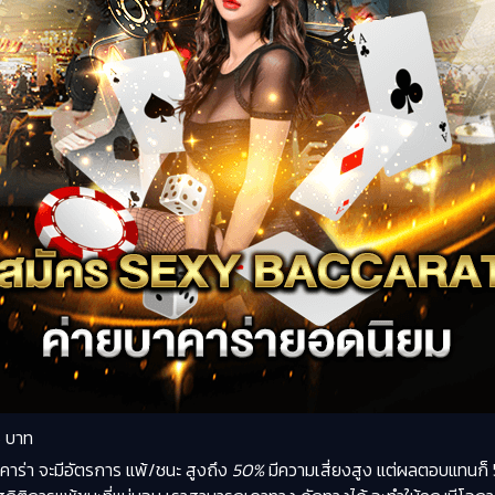
5 บาท
าคาร่า จะมีอัตรการ แพ้/ชนะ สูงถึง
50%
มีความเสี่ยงสูง แต่ผลตอบแทนก็ 5