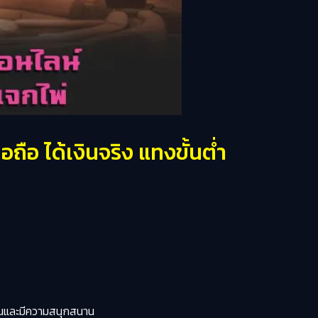
ถือ ได้เงินจริง แทงขั้นต่ำ
ล่นและมีความสนุกสนาน