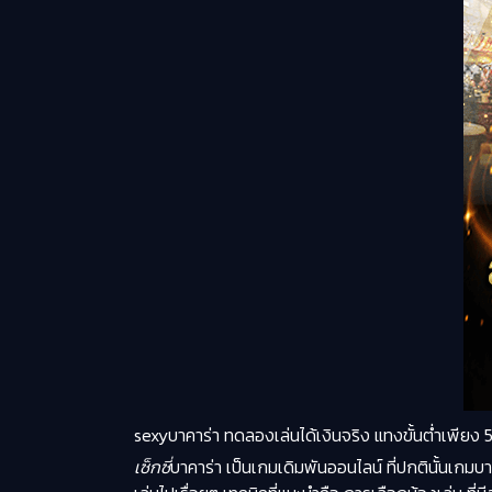
sexyบาคาร่า ทดลองเล่นได้เงินจริง แทงขั้นต่ำเพียง 
เซ็กซี่
บาคาร่า เป็นเกมเดิมพันออนไลน์ ที่ปกตินั้นเกมบ