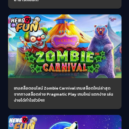
เกมสล็อตอนไลน์ Zombie Carnival เกมสล็อตใหม่ล่าสุด
จากทางสล็อตค่าย Pragmatic Play เกมใหม่ แตกง่าย เล่น
ง่ายได้กำไรชัวร์ๆ!!