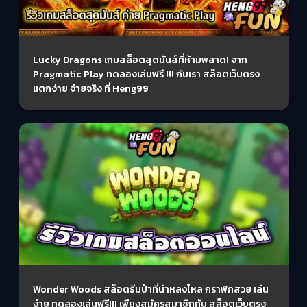
Lucky Dragons เกมสล็อตสุดมันส์ที่ห้ามพลาด! จาก
Pragmatic Play ทดลองเล่นฟรี !!! กับเรา สล็อตเว็บตรง
แตกง่าย จ่ายจริง ที่ Heng99
Wonder Woods สล็อตธีมป่าที่น่าหลงไหล กราฟิกสวย เล่น
ง่าย ทดลองเล่นฟรี!!! เพียงสมัครสมาชิกกับ สล็อตเว็บตรง