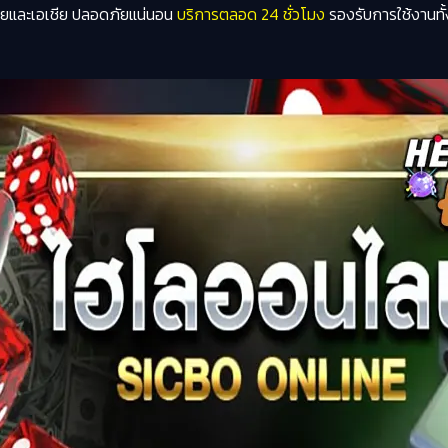
ยและเอเชีย ปลอดภัยแน่นอน
บริการตลอด 24 ชั่วโมง
รองรับการใช้งานทั้