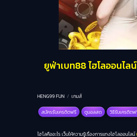
ยูฟ่าเบท88 ไฮโลออนไลน์ 
HENG99 FUN
เกมส์
สมัครรับเครดิตฟรี
ดูบอลสด
วิธีรับเครดิตฟ
ไฮโลคืออะไร เว็บให้ความรู้เรื่องการแทงไฮโลออนไลน์