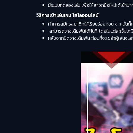
มีระบบทดลองเล่น เพื่อให้สาวกมือใหม่ได้เข้าม
วิธีการเข้าเล่นเกม ไฮโลออนไลน์
ทำการสมัครสมาชิกให้เรียบร้อยก่อน จากนั้นก็ท
สามารถวางเดิมพันได้ทันที โดยในแต่ละเว็บจะม
หลังจากปิดวางเดิมพัน ก่อนที่จะเขย่าผู้เล่นจะ