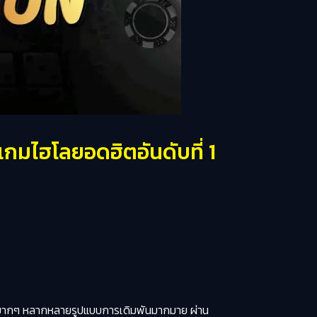
เกมไฮโลยอดฮิตอันดับที่ 1
่ายมากๆ หลากหลายรูปแบบการเดิมพันมากมาย ผ่าน