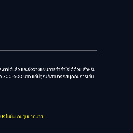
ต่ละตาได้แล้ว และยังวางแผนการทำกำไรได้ด้วย สำหรับ
ุดคือ 300-500 บาท แค่นี้คุณก็สามารถสนุกกับการเล่น
โปรโมชั่นเกินคุ้มมากมาย