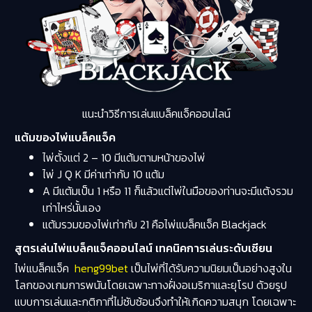
แนะนำวิธีการเล่นแบล็คแจ็คออนไลน์
แต้มของไพ่แบล็คแจ็ค
ไพ่ตั้งแต่ 2 – 10 มีแต้มตามหน้าของไพ่
ไพ่ J Q K มีค่าเท่ากับ 10 แต้ม
A มีแต้มเป็น 1 หรือ 11 ก็แล้วแต่ไพ่ในมือของท่านจะมีแต้งรวม
เท่าไหร่นั้นเอง
แต้มรวมของไพ่เท่ากับ 21 คือไพ่แบล็คแจ็ค
Blackjack
สูตรเล่นไพ่แบล็คแจ็คออนไลน์ เทคนิคการเล่นระดับเซียน
ไพ่แบล็คแจ็ค
heng99bet
เป็นไพ่ที่ได้รับความนิยมเป็นอย่างสูงใน
โลกของเกมการพนันโดยเฉพาะทางฝั่งอเมริกาและยุโรป ด้วยรูป
แบบการเล่นและกติกาที่ไม่ซับซ้อนจึงทำให้เกิดความสนุก โดยเฉพาะ