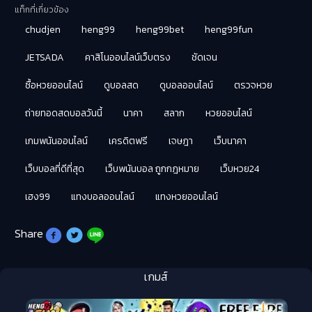
แท็กที่เกี่ยวข้อง
chudjen
heng99
heng99bet
heng99fun
JETSADA
คาสิโนออนไลน์เว็บตรง
ชัดเจน
ซื้อหวยออนไลน์
ดูบอลสด
ดูบอลออนไลน์
ตรวจหวย
ถ่ายทอดสดบอลวันนี้
นาคา
สลาก
หวยออนไลน์
เกมพนันออนไลน์
เครดิตฟรี
เจษฎา
เว็บนาคา
เว็บบอลที่ดีที่สุด
เว็บพนันบอล ถูกกฎหมาย
เว็บหวย24
เฮง99
แทงบอลออนไลน์
แทงหวยออนไลน์
Share
เกมส์