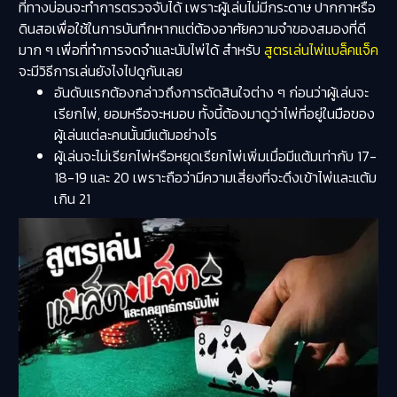
ที่ทางบ่อนจะทำการตรวจจับได้ เพราะผู้เล่นไม่มีกระดาษ ปากกาหรือ
ดินสอเพื่อใช้ในการบันทึกหากแต่ต้องอาศัยความจำของสมองที่ดี
มาก ๆ เพื่อที่ทำการจดจำและนับไพ่ได้ สำหรับ
สูตรเล่นไพ่แบล็คแจ็ค
จะมีวิธีการเล่นยังไงไปดูกันเลย
อันดับแรกต้องกล่าวถึงการตัดสินใจต่าง ๆ ก่อนว่าผู้เล่นจะ
เรียกไพ่, ยอมหรือจะหมอบ ทั้งนี้ต้องมาดูว่าไพ่ที่อยู่ในมือของ
ผู้เล่นแต่ละคนนั้นมีแต้มอย่างไร
ผู้เล่นจะไม่เรียกไพ่หรือหยุดเรียกไพ่เพิ่มเมื่อมีแต้มเท่ากับ 17-
18-19 และ 20 เพราะถือว่ามีความเสี่ยงที่จะดึงเข้าไพ่และแต้ม
เกิน 21