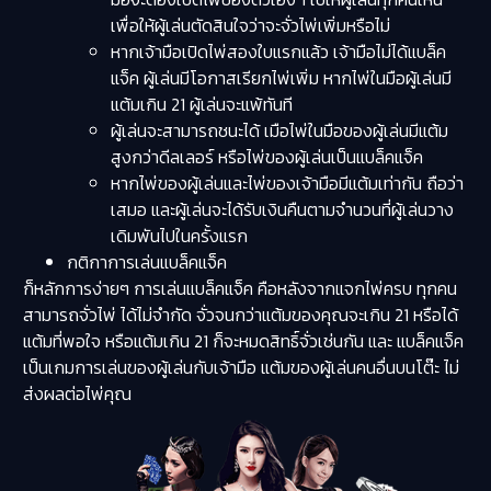
เพื่อให้ผู้เล่นตัดสินใจว่าจะจั่วไพ่เพิ่มหรือไม่
หากเจ้ามือเปิดไพ่สองใบแรกแล้ว เจ้ามือไม่ได้แบล็ค
แจ็ค ผู้เล่นมีโอกาสเรียกไพ่เพิ่ม หากไพ่ในมือผู้เล่นมี
แต้มเกิน 21 ผู้เล่นจะแพ้ทันที
ผู้เล่นจะสามารถชนะได้ เมือไพ่ในมือของผู้เล่นมีแต้ม
สูงกว่าดีลเลอร์ หรือไพ่ของผู้เล่นเป็นแบล็คแจ็ค
หากไพ่ของผู้เล่นและไพ่ของเจ้ามือมีแต้มเท่ากัน ถือว่า
เสมอ และผู้เล่นจะได้รับเงินคืนตามจำนวนที่ผู้เล่นวาง
เดิมพันไปในครั้งแรก
กติกาการเล่นแบล็คแจ็ค
ก็หลักการง่ายๆ การเล่นแบล็คแจ็ค คือหลังจากแจกไพ่ครบ ทุกคน
สามารถจั่วไพ่ ได้ไม่จำกัด จั่วจนกว่าแต้มของคุณจะเกิน 21 หรือได้
แต้มที่พอใจ หรือแต้มเกิน 21 ก็จะหมดสิทธิ์จั่วเช่นกัน และ แบล็คแจ็ค
เป็นเกมการเล่นของผู้เล่นกับเจ้ามือ แต้มของผู้เล่นคนอื่นบนโต๊ะ ไม่
ส่งผลต่อไพ่คุณ