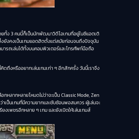
้ง 3 คนนี้ก็เป็นนักพัฒนาวิดีโอเกมที่อยู่ในซีแอตเติ
่งยังคงเป็นเกมยอดฮิตตั้งแต่สมัยก่อนจนถึงปัจจุบัน
ี สามารถเล่นได้ทั้งบนคอมพิวเตอร์และโทรศัพท์มือถือ
ดถึงหรืออยากเล่นเกมเก่า ๆ อีกสักครั้ง วันนี้เราจึง
ห้เลือกหลากหลายโหมดไม่ว่าจะเป็น Classic Mode, Zen
ว่าเป็นเกมที่มีความยากและซับซ้อนพอสมควร ผู้เล่นจะ
รียงเพชรอีกหลาย ๆ เกม และยังเปิดให้เล่นเกมส์