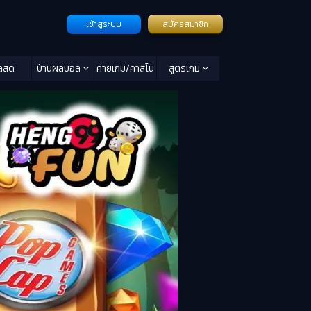
เข้าสู่ระบบ
สมัครสมาชิก
ลสด
บ้านผลบอล
ค่ายเกม/คาสิโน
สูตรเกม