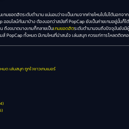
่นเกมยอดฮิตระดับตำนาน แน่นอนว่าจะเป็นเกมจากค่ายไหนไปไม่ได้นอกจาก
p ออนไลน์กันมาบ้าง ต้องบอกว่าสมัยที่ PopCap ยังเป็นค่ายเกมอยู่นั้นก็ไ
นาน ถึงขนาดบางเกมก็กลายเป็น
เกมยอดฮิต
ระดับตำนานจนถึงปัจจุบันยังมีผ
กมส์ PopCap ทั้งหมด มีเกมไหนที่น่าสนใจ เล่นสนุก ควรแก่การโหลดติดค
หมด เล่นสนุก ถูกใจชาวเกมเมอร์
4)
5)