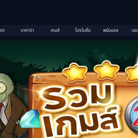
็อต
บาคาร่า
เกมส์
โปรโมชั่น
พนันบอล
บอ