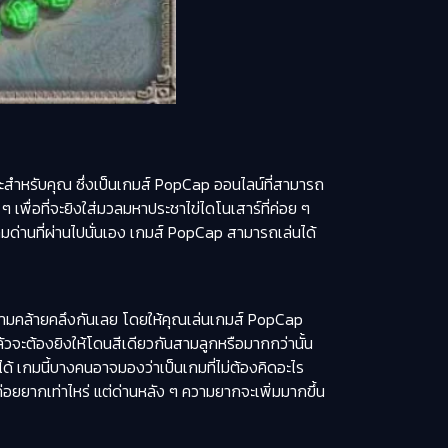
าะสำหรับคุณ ซึ่งเป็นเกมส์ PopCap ออนไลน์ที่สามารถ
 ๆ เพื่อที่จะยิงใส่มวลมหาประชาไข่ไดโนเสาร์ที่ค่อย ๆ
ามด่านที่ผ่านไปนั่นเอง เกมส์ PopCap สามารถเล่นได้
ีความคล้ายคลึงกันเลย โดยให้คุณเล่นเกมส์ PopCap
ล้วจะต้องยิงให้โดนสีเดียวกันสามลูกหรือมากกว่านั้น
ปได้ เกมนี้บางคนอาจมองว่าเป็นเกมที่ไม่ต้องคิดอะไร
่อยยากเท่าไหร่ แต่ด่านหลัง ๆ ความยากจะเพิ่มมากขึ้น