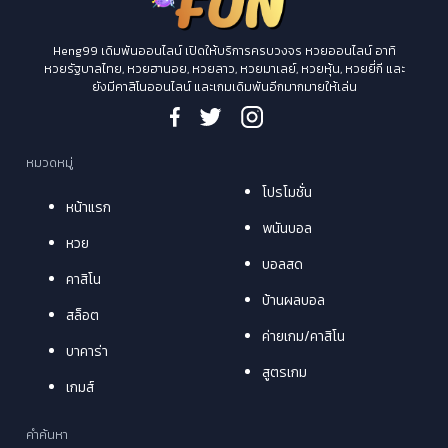
Heng99 เดิมพันออนไลน์ เปิดให้บริการครบวงจร หวยออนไลน์ อาทิ
หวยรัฐบาลไทย, หวยฮานอย, หวยลาว, หวยมาเลย์, หวยหุ้น, หวยยี่กี และ
ยังมีคาสิโนออนไลน์ และเกมเดิมพันอีกมากมายให้เล่น
หมวดหมู่
โปรโมชั่น
หน้าแรก
พนันบอล
หวย
บอลสด
คาสิโน
บ้านผลบอล
สล็อต
ค่ายเกม/คาสิโน
บาคาร่า
สูตรเกม
เกมส์
คำค้นหา