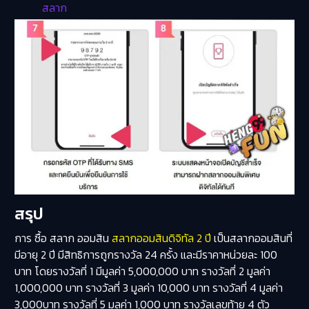
สลาก
สรุป
การ ซื้อ สลาก ออมสิน
สลากออมสินดิจิทัล 2 ปี
เป็นสลากออมสินที่
มีอายุ 2 ปี มีสิทธิการถูกรางวัล 24 ครั้ง และมีราคาหน่วยละ 100
บาท โดยรางวัลที่ 1 มีมูลค่า 5,000,000 บาท รางวัลที่ 2 มูลค่า
1,000,000 บาท รางวัลที่ 3 มูลค่า 10,000 บาท รางวัลที่ 4 มูลค่า
3,000บาท รางวัลที่ 5 มูลค่า 1,000 บาท รางวัลเลขท้าย 4 ตัว