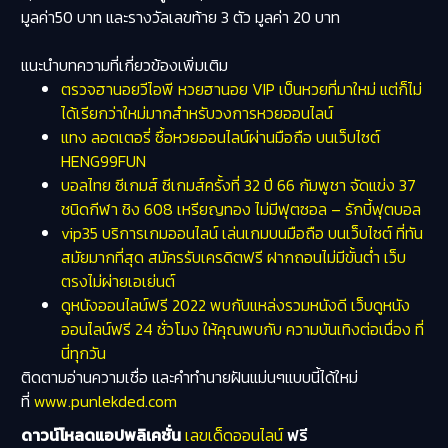
มูลค่า50 บาท และรางวัลเลขท้าย 3 ตัว มูลค่า 20 บาท
แนะนำบทความที่เกี่ยวข้องเพิ่มเติม
ตรวจฮานอยวีไอพี หวยฮานอย VIP เป็นหวยที่มาใหม่ แต่ก็ไม่
ได้เรียกว่าใหม่มากสำหรับวงการหวยออนไลน์
แทง ลอตเตอรี่ ซื้อหวยออนไลน์ผ่านมือถือ บนเว็บไซต์
HENG99FUN
บอลไทย ซีเกมส์ ซีเกมส์ครั้งที่ 32 ปี 66 กัมพูชา จัดแข่ง 37
ชนิดกีฬา ชิง 608 เหรียญทอง ไม่มีฟุตซอล – รักบี้ฟุตบอล
vip35 บริการเกมออนไลน์ เล่นเกมบนมือถือ บนเว็บไซต์ ที่ทัน
สมัยมากที่สุด สมัครรับเครดิตฟรี ฝากถอนไม่มีขั้นต่ำ เว็บ
ตรงไม่ผ่ายเอเย่นต์
ดูหนังออนไลน์ฟรี 2022 พบกับแหล่งรวมหนังดี เว็บดูหนัง
ออนไลน์ฟรี 24 ชั่วโมง ให้คุณพบกับ ความบันเทิงต่อเนื่อง ที่
นี่ทุกวัน
ติดตามอ่านความเชื่อ และคำทำนายฝันแม่นๆแบบนี้ได้ใหม่
ที่
www.punlekded.com
ดาวน์โหลดแอปพลิเคชั่น
เลขเด็ดออนไลน์
ฟรี