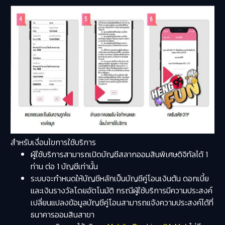
สำหรับเงื่อนไขการใช้บริการ
ผู้ใช้บริการสามารถเปิดบัญชีสลากออมสินพิเศษดิจิทัลได้ 1
ท่าน ต่อ 1 บัญชีเท่านั้น
ระบบจะกำหนดให้บัญชีหลักเป็นบัญชีคู่โอนเงินต้น ดอกเบี้ย
และเงินรางวัลโดยอัตโนมัติ กรณีผู้ใช้บริการมีความประสงค์
เปลี่ยนแปลงข้อมูลบัญชีคู่โอนสามารถแจ้งความประสงค์ได้ที่
ธนาคารออมสินสาขา