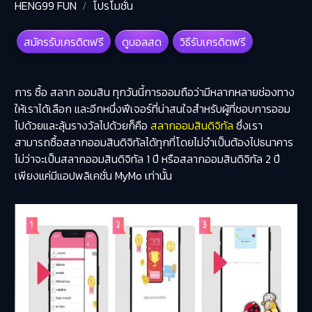
HENG99 FUN
โปรโมชั่น
สมัครรับเครดิตฟรี
ดูบอลสด
วิธีรับเครดิตฟรี
การ ซื้อ สลาก ออมสิน
ทุกวันนี้การออมถือว่ามีหลากหลายช่องทาง
ให้เราได้เลือก และอีกหนึ่งฟีเจอร์ที่น่าสนใจสำหรับผู้ที่ชอบการออม
ไปด้วยและลุ้นรางวัลไปด้วยก็คือ
สลากออมสินดิจิทัล
ซึ่งเรา
สามารถซื้อสลากออมสินดิจิทัลได้ทุกที่โดยไม่จำเป็นต้องไปธนาคาร
ไม่ว่าจะเป็นสลากออมสินดิจิทัล 1 ปี หรือสลากออมสินดิจิทัล 2 ปี
เพียงแค่มีแอปพลิเคชั่น MyMo เท่านั้น