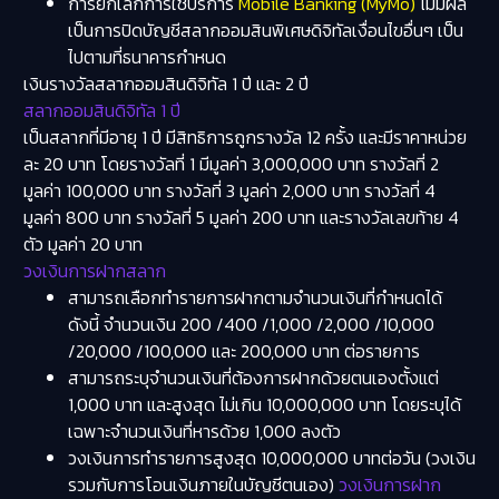
การยกเลิกการใช้บริการ
Mobile Banking (MyMo)
ไม่มีผล
เป็นการปิดบัญชีสลากออมสินพิเศษดิจิทัลเงื่อนไขอื่นๆ เป็น
ไปตามที่ธนาคารกำหนด
เงินรางวัลสลากออมสินดิจิทัล 1 ปี และ 2 ปี
สลากออมสินดิจิทัล 1 ปี
เป็นสลากที่มีอายุ 1 ปี มีสิทธิการถูกรางวัล 12 ครั้ง และมีราคาหน่วย
ละ 20 บาท โดยรางวัลที่ 1 มีมูลค่า 3,000,000 บาท รางวัลที่ 2
มูลค่า 100,000 บาท รางวัลที่ 3 มูลค่า 2,000 บาท รางวัลที่ 4
มูลค่า 800 บาท รางวัลที่ 5 มูลค่า 200 บาท และรางวัลเลขท้าย 4
ตัว มูลค่า 20 บาท
วงเงินการฝากสลาก
สามารถเลือกทำรายการฝากตามจำนวนเงินที่กำหนดได้
ดังนี้ จำนวนเงิน 200 /400 /1,000 /2,000 /10,000
/20,000 /100,000 และ 200,000 บาท ต่อรายการ
สามารถระบุจำนวนเงินที่ต้องการฝากด้วยตนเองตั้งแต่
1,000 บาท และสูงสุด ไม่เกิน 10,000,000 บาท โดยระบุได้
เฉพาะจำนวนเงินที่หารด้วย 1,000 ลงตัว
วงเงินการทำรายการสูงสุด 10,000,000 บาทต่อวัน (วงเงิน
รวมกับการโอนเงินภายในบัญชีตนเอง)
วงเงินการฝาก