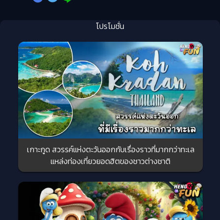
โปรโมชั่น
เกาะกูด สวรรค์แห่งตะวันออกกับเรื่องราวที่มากกว่าทะเล
แหล่งท่องเที่ยวยอดฮิตของชาวต่างชาติ