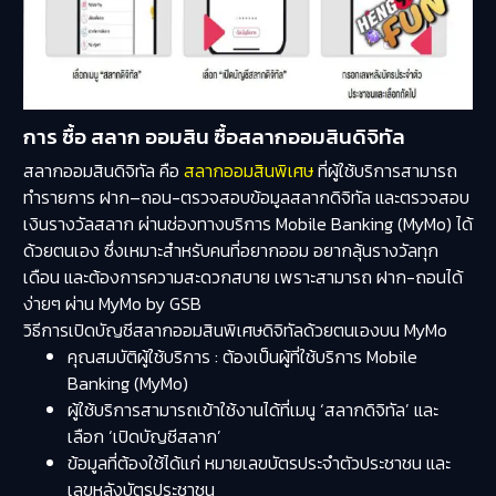
การ ซื้อ สลาก ออมสิน ซื้อสลากออมสินดิจิทัล
สลากออมสินดิจิทัล คือ
สลากออมสินพิเศษ
ที่ผู้ใช้บริการสามารถ
ทำรายการ ฝาก–ถอน-ตรวจสอบข้อมูลสลากดิจิทัล และตรวจสอบ
เงินรางวัลสลาก ผ่านช่องทางบริการ Mobile Banking (MyMo) ได้
ด้วยตนเอง ซึ่งเหมาะสำหรับคนที่อยากออม อยากลุ้นรางวัลทุก
เดือน และต้องการความสะดวกสบาย เพราะสามารถ ฝาก-ถอนได้
ง่ายๆ ผ่าน MyMo by GSB
วิธีการเปิดบัญชีสลากออมสินพิเศษดิจิทัลด้วยตนเองบน MyMo
คุณสมบัติผู้ใช้บริการ : ต้องเป็นผู้ที่ใช้บริการ Mobile
Banking (MyMo)
ผู้ใช้บริการสามารถเข้าใช้งานได้ที่เมนู ‘สลากดิจิทัล’ และ
เลือก ‘เปิดบัญชีสลาก’
ข้อมูลที่ต้องใช้ได้แก่ หมายเลขบัตรประจำตัวประชาชน และ
เลขหลังบัตรประชาชน